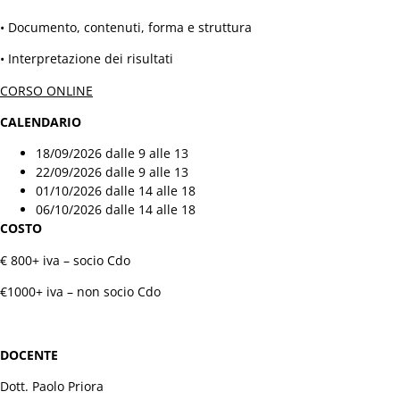
Servizio Cdo di verifica delle agevolazioni
• Documento, contenuti, forma e struttura
INPS
Servizi finanziari
• Interpretazione dei risultati
Servizio Tari
CORSO ONLINE
Esg Tutoring
Persona
CALENDARIO
PARTNERS
18/09/2026 dalle 9 alle 13
DIVENTA SOCIO
22/09/2026 dalle 9 alle 13
CONTATTI
01/10/2026 dalle 14 alle 18
06/10/2026 dalle 14 alle 18
COSTO
€ 800+ iva – socio Cdo
€1000+ iva – non socio Cdo
DOCENTE
Dott. Paolo Priora