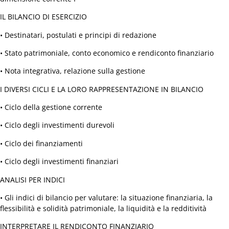
Fabbrica per l’Eccellenza
Filiere
IL BILANCIO DI ESERCIZIO
Cdo Meccanica
• Destinatari, postulati e principi di redazione
Cdo Informatica
Cdo Energia
• Stato patrimoniale, conto economico e rendiconto finanziario
Cdo Logistica
• Nota integrativa, relazione sulla gestione
Cdo Turismo
Cdo Edilizia
I DIVERSI CICLI E LA LORO RAPPRESENTAZIONE IN BILANCIO
Cdo Sport
• Ciclo della gestione corrente
EVENTI
• Ciclo degli investimenti durevoli
APPROFONDIMENTI
Cdo x Sussidiario – Progetto Podcast
• Ciclo dei finanziamenti
Cdo e Economy – Tutti gli articoli
• Ciclo degli investimenti finanziari
Cdo e Tempi: L’Italia del buon lavoro – Tutti gli
articoli
ANALISI PER INDICI
Cdo Magazine – Tutti gli articoli
• Gli indici di bilancio per valutare: la situazione finanziaria, la
SEDI
flessibilità e solidità patrimoniale, la liquidità e la redditività
SERVIZI
Impresa
INTERPRETARE IL RENDICONTO FINANZIARIO