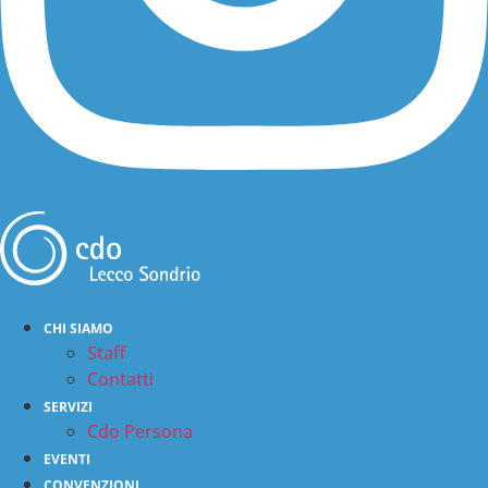
ASSOCIAZIONE
CHI SIAMO
Chi siamo
Staff
Presidenza
Contatti
Ecosistema
SERVIZI
OPERE
Cdo Persona
Sociali
EVENTI
Educative
CONVENZIONI