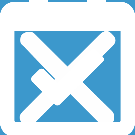
Impresa
Servizio Cdo di verifica delle agevolazioni
INPS
Servizi finanziari
Servizio Tari
Esg Tutoring
Persona
PARTNERS
DIVENTA SOCIO
CONTATTI