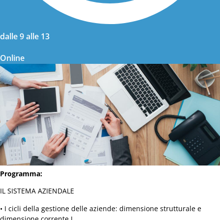
dalle 9 alle 13
Online
ASSOCIAZIONE
Chi siamo
Presidenza
Ecosistema
Programma:
OPERE
Sociali
IL SISTEMA AZIENDALE
Educative
• I cicli della gestione delle aziende: dimensione strutturale e
Profit
dimensione corrente I