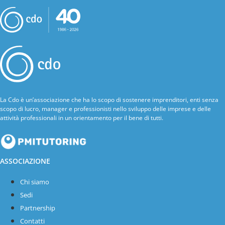
Servizio Cdo di verifica delle agevolazioni
INPS
Servizi finanziari
Servizio Tari
Esg Tutoring
Persona
PARTNERS
DIVENTA SOCIO
La Cdo è un’associazione che ha lo scopo di sostenere imprenditori, enti senza
CONTATTI
scopo di lucro, manager e professionisti nello sviluppo delle imprese e delle
attività professionali in un orientamento per il bene di tutti.
ASSOCIAZIONE
Chi siamo
Sedi
Partnership
Contatti