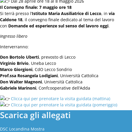
Dal 28 aprile ore 18 al 8 maggio 2026
Il Convegno finale: 7 maggio ore 18
Si terrà presso l’
Istituto Maria Ausiliatrice di Lecco
, in
via
Caldone 18
, il convegno finale dedicato al tema del lavoro
con
Domande ed esperienze sul senso del lavoro oggi
.
Ingresso libero
Interverranno:
Don Bortolo Uberti
, prevosto di Lecco
Virginio Brivio
, Uneba Lecco
Marco Giorgioni
, CdO Lecco Sondrio
Prof.ssa Rosangela Lodigiani
, Università Cattolica
ASSOCIAZIONE
Don Walter Magnoni
, Università Cattolica
Chi siamo
Gabriele Marinoni
, Confcooperative dell’Adda
Presidenza
Ecosistema
Clicca qui per prenotare la visita guidata (mattina)
Clicca qui per prenotare la visita guidata (pomeriggio)
OPERE
Scarica gli allegati
Sociali
Educative
Profit
DSC Locandina Mostra