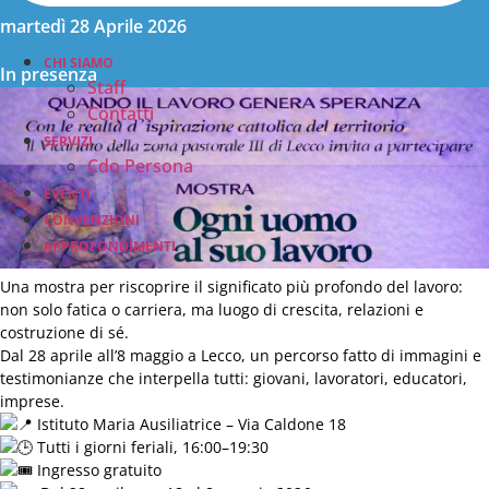
martedì 28 Aprile 2026
CHI SIAMO
In presenza
Staff
Contatti
SERVIZI
Cdo Persona
EVENTI
CONVENZIONI
APPROFONDIMENTI
Una mostra per riscoprire il significato più profondo del lavoro:
non solo fatica o carriera, ma luogo di crescita, relazioni e
costruzione di sé.
Dal 28 aprile all’8 maggio a Lecco, un percorso fatto di immagini e
testimonianze che interpella tutti: giovani, lavoratori, educatori,
imprese.
Istituto Maria Ausiliatrice – Via Caldone 18
Tutti i giorni feriali, 16:00–19:30
Ingresso gratuito