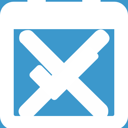
Impresa
Servizio Cdo di verifica delle agevolazioni
INPS
Servizi finanziari
Servizio Tari
Esg Tutoring
Persona
PARTNERS
DIVENTA SOCIO
CONTATTI