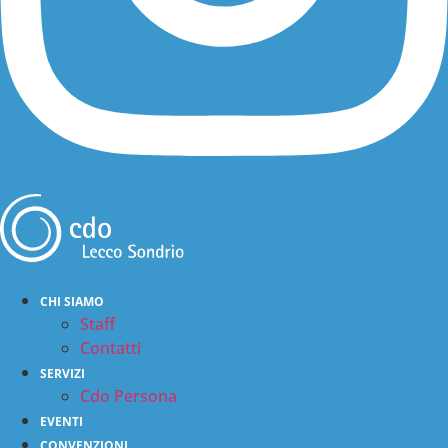
ASSOCIAZIONE
CHI SIAMO
Chi siamo
Staff
Presidenza
Contatti
Ecosistema
SERVIZI
OPERE
Cdo Persona
Sociali
EVENTI
Educative
CONVENZIONI